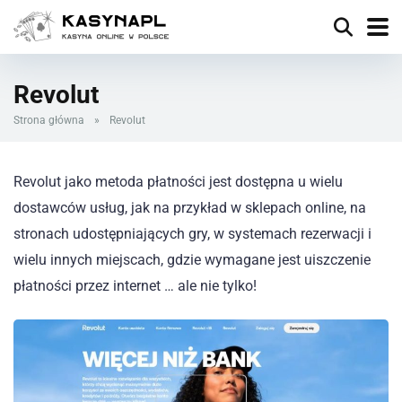
Revolut
Strona główna
»
Revolut
Revolut jako metoda płatności jest dostępna u wielu
dostawców usług, jak na przykład w sklepach online, na
stronach udostępniających gry, w systemach rezerwacji i
wielu innych miejscach, gdzie wymagane jest uiszczenie
płatności przez internet … ale nie tylko!