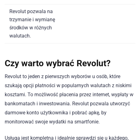
Revolut pozwala na
trzymanie i wymianę
środków w różnych
walutach.
Czy warto wybrać Revolut?
Revolut to jeden z pierwszych wyborów u osób, które
szukają opcji płatności w popularnych walutach z niskimi
kosztami. To możliwość płacenia przez internet, wypłaty w
bankomatach i inwestowania. Revolut pozwala utworzyć
darmowe konto użytkownika i pobrać apkę, by
monitorować swoje wydatki na smartfonie.
Usługa jest kompletna i idealnie sprawdzi się u każdego,