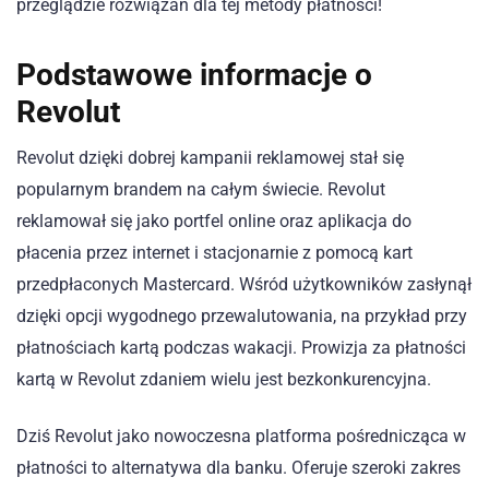
przeglądzie rozwiązań dla tej metody płatności!
Podstawowe informacje o
Revolut
Revolut dzięki dobrej kampanii reklamowej stał się
popularnym brandem na całym świecie. Revolut
reklamował się jako portfel online oraz aplikacja do
płacenia przez internet i stacjonarnie z pomocą kart
przedpłaconych Mastercard. Wśród użytkowników zasłynął
dzięki opcji wygodnego przewalutowania, na przykład przy
płatnościach kartą podczas wakacji. Prowizja za płatności
kartą w Revolut zdaniem wielu jest bezkonkurencyjna.
Dziś Revolut jako nowoczesna platforma pośrednicząca w
płatności to alternatywa dla banku. Oferuje szeroki zakres