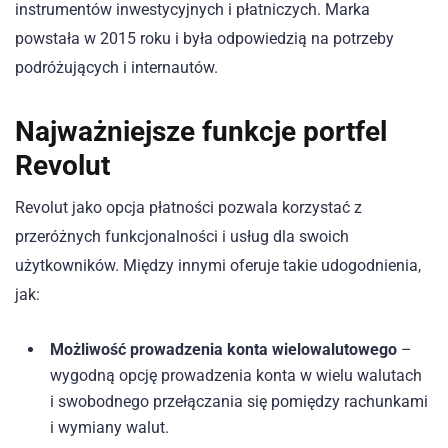
instrumentów inwestycyjnych i płatniczych. Marka
powstała w 2015 roku i była odpowiedzią na potrzeby
podróżujących i internautów.
Najważniejsze funkcje portfel
Revolut
Revolut jako opcja płatności pozwala korzystać z
przeróżnych funkcjonalności i usług dla swoich
użytkowników. Między innymi oferuje takie udogodnienia,
jak:
Możliwość prowadzenia konta wielowalutowego
–
wygodną opcję prowadzenia konta w wielu walutach
i swobodnego przełączania się pomiędzy rachunkami
i wymiany walut.