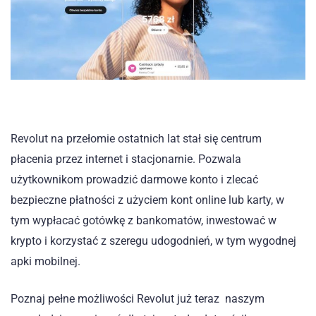
Revolut na przełomie ostatnich lat stał się centrum
płacenia przez internet i stacjonarnie. Pozwala
użytkownikom prowadzić darmowe konto i zlecać
bezpieczne płatności z użyciem kont online lub karty, w
tym wypłacać gotówkę z bankomatów, inwestować w
krypto i korzystać z szeregu udogodnień, w tym wygodnej
apki mobilnej.
Poznaj pełne możliwości Revolut już teraz naszym