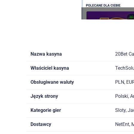
Nazwa kasyna
20Bet Ca
Właściciel kasyna
TechSolu
Obsługiwane waluty
PLN, EUR
Język strony
Polski, A
Kategorie gier
Sloty, J
Dostawcy
NetEnt, M