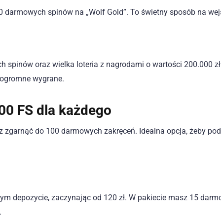
50 darmowych spinów na „Wolf Gold”. To świetny sposób na we
h spinów oraz wielka loteria z nagrodami o wartości 200.000 zł
 i ogromne wygrane.
00 FS dla każdego
 zgarnąć do 100 darmowych zakręceń. Idealna opcja, żeby pod
dym depozycie, zaczynając od 120 zł. W pakiecie masz 15 darm
.