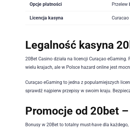
Opcje płatności
Przelew b
Licencja kasyna
Curacao
Legalność kasyna 20b
20Bet Casino działa na licencji Curaçao eGaming
wielu krajach, ale w Polsce hazard online jest mocn
Curaçao eGaming to jedna z popularniejszych licenc
sprawdź najpierw przepisy w swoim kraju. Bezpie
Promocje od 20bet –
Bonusy w 20Bet to totalny must-have dla każdego, 