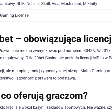
ankowy, BLIK, Neteller, Skrill, Visa, Mastercard, MiFinity
 Gaming License
et – obowiązująca licenc
. Pozwolenie można zweryfikować pod numerem 8048/JAZ2017-06
o regulowany. O ile 20bet Casino nie posiada licencji MF, to w 
ji, ale ma opinię mniej rygorystycznej niż np. Malta Gaming Aut
czeństwo i zgodność z prawem to podstawa.
 co oferują graczom?
kto kręci się wokół kasyn i zakładów sportowych. Nie ważne, cz