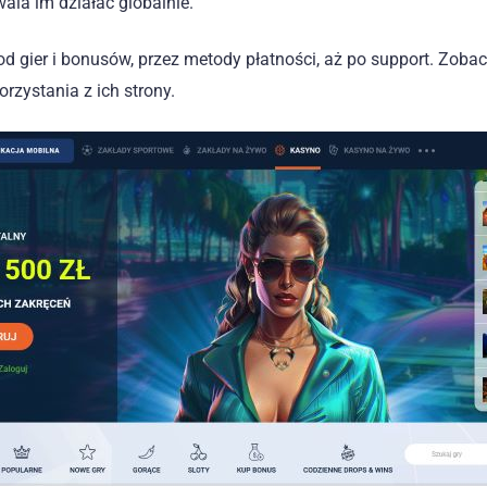
wala im działać globalnie.
 od gier i bonusów, przez metody płatności, aż po support. Zoba
rzystania z ich strony.