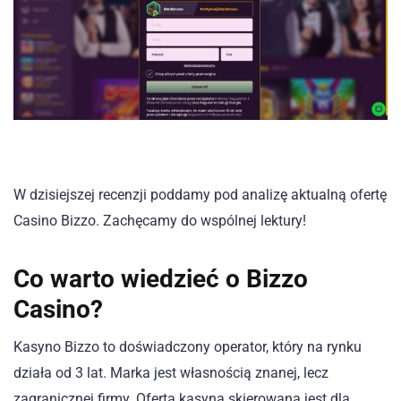
W dzisiejszej recenzji poddamy pod analizę aktualną ofertę
Casino Bizzo. Zachęcamy do wspólnej lektury!
Co warto wiedzieć o Bizzo
Casino?
Kasyno Bizzo to doświadczony operator, który na rynku
działa od 3 lat. Marka jest własnością znanej, lecz
zagranicznej firmy. Oferta kasyna skierowana jest dla