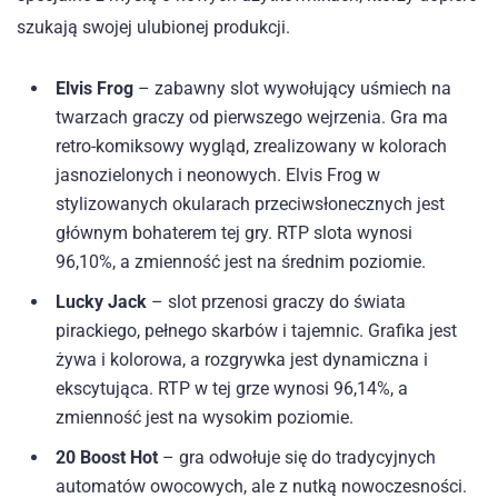
szukają swojej ulubionej produkcji.
Elvis Frog
– zabawny slot wywołujący uśmiech na
twarzach graczy od pierwszego wejrzenia. Gra ma
retro-komiksowy wygląd, zrealizowany w kolorach
jasnozielonych i neonowych. Elvis Frog w
stylizowanych okularach przeciwsłonecznych jest
głównym bohaterem tej gry. RTP slota wynosi
96,10%, a zmienność jest na średnim poziomie.
Lucky Jack
– slot przenosi graczy do świata
pirackiego, pełnego skarbów i tajemnic. Grafika jest
żywa i kolorowa, a rozgrywka jest dynamiczna i
ekscytująca. RTP w tej grze wynosi 96,14%, a
zmienność jest na wysokim poziomie.
20 Boost Hot
– gra odwołuje się do tradycyjnych
automatów owocowych, ale z nutką nowoczesności.