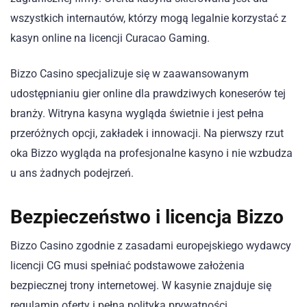
wszystkich internautów, którzy mogą legalnie korzystać z
kasyn online na licencji Curacao Gaming.
Bizzo Casino specjalizuje się w zaawansowanym
udostępnianiu gier online dla prawdziwych koneserów tej
branży. Witryna kasyna wygląda świetnie i jest pełna
przeróżnych opcji, zakładek i innowacji. Na pierwszy rzut
oka Bizzo wygląda na profesjonalne kasyno i nie wzbudza
u ans żadnych podejrzeń.
Bezpieczeństwo i licencja Bizzo
Bizzo Casino zgodnie z zasadami europejskiego wydawcy
licencji CG musi spełniać podstawowe założenia
bezpiecznej trony internetowej. W kasynie znajduje się
regulamin oferty i pełna polityka prywatności.