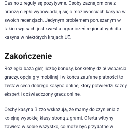
Casino z reguły są pozytywne. Osoby zaznajomione z
branżą ciepło wypowiadają się o możliwościach kasyna w
swoich recenzjach. Jedynym problemem poruszanym w
takich wpisach jest kwestia ograniczeń regionalnych dla
kasyna w niektórych krajach UE.
Zakończenie
Rozległa baza gier, liczbę bonusy, konkretny dział wsparcia
graczy, opcja gry mobilnej i w końcu zaufane płatności to
zestaw cech dobrego kasyna online, który potwierdzi każdy
ekspert i doświadczony gracz online.
Cechy kasyna Bizzo wskazują, że mamy do czynienia z
kolejną wysokiej klasy stroną z grami. Oferta witryny
zawiera w sobie wszystko, co może być przydatne w