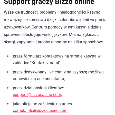
Support graczy Bizzo online
Wszelkie trudności, problemy i niedogodności kasyno
rozwiązuje ekspresowo dzięki całodobowej linii wsparcia
użytkowników. Centrum pomocy w tym kasynie działa
sprawnie i obsługuje wiele języków. Można zgłaszać
skargi, zapytania i prośby o pomoc na kilka sposobów:
przez formularz kontaktowy na stronie kasyna w
zakładce “Kontakt z nami”,
przez dedykwoany live chat z najszybszą możliwą
odpowiedzią od konsultanta,
przez dział obsługi klientów:
support@bizzocasino.com
,
jako oficjalne zażalenie na adres
complaints@bizzocasino.com
.