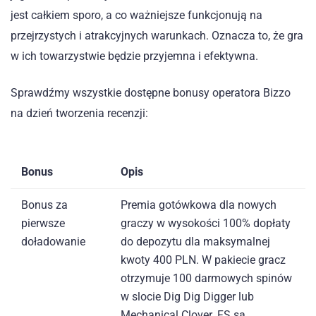
jest całkiem sporo, a co ważniejsze funkcjonują na
przejrzystych i atrakcyjnych warunkach. Oznacza to, że gra
w ich towarzystwie będzie przyjemna i efektywna.
Sprawdźmy wszystkie dostępne bonusy operatora Bizzo
na dzień tworzenia recenzji:
Bonus
Opis
Bonus za
Premia gotówkowa dla nowych
pierwsze
graczy w wysokości 100% dopłaty
doładowanie
do depozytu dla maksymalnej
kwoty 400 PLN. W pakiecie gracz
otrzymuje 100 darmowych spinów
w slocie Dig Dig Digger lub
Mechanical Clover. FS są