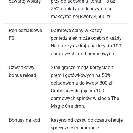
czwartą wpłatę
przy doładowaniu konta. To aż
25% dopłaty do depozytu dla
maksymalnej kwoty 4,500 zł.
Poniedziałkowe
Darmowe spiny w każdy
FS
poniedziałek może odebrać każdy.
Na graczy czekają pakiety do 100
darmowych rund bonusowych.
Czwartkowy
Stali gracze mogą korzystać z
bonus reload
premii gotówkowych na 50%
doładowania do kwoty 800 zł.
Gratis przysługuje im 100
darmowych spinów w slocie The
Magic Cauldron.
Bonusy na kod
Kasyno od czasu do czasu oferuje
społeczności promocje